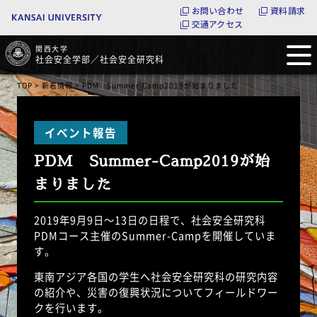
お問い合わせ
資料請求
交通アクセス
関西大学
社会安全学部／社会安全研究科
TOP
>
新着情報
> PDM Summer-Camp2019が始まりました
PDM Summer-Camp2019が始
まりました
2019年9月9日～13日の日程で、社会安全研究科
PDMコース主催のSummer-Campを開催していま
す。
東南アジア各国の学生へ社会安全研究科の研究内容
の紹介や、災害の復興状況についてフィールドワー
クを行います。