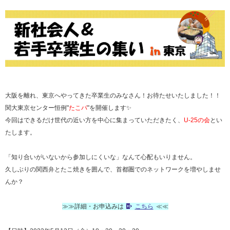
大阪を離れ、東京へやってきた卒業生のみなさん！お待たせいたしました！！
関大東京センター恒例"
たこパ
"を開催します✨
今回はできるだけ世代の近い方を中心に集まっていただきたく、
U-25の会
とい
たします。
「知り合いがいないから参加しにくいな」なんて心配もいりません。
久しぶりの関西弁とたこ焼きを囲んで、首都圏でのネットワークを増やしませ
んか？
≫≫詳細・お申込みは
こちら
≪≪