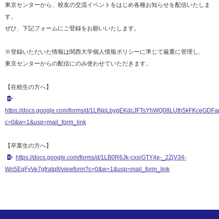
東京センターから、校友の交流イベントをはじめ各種お知らせを配信いたしま
す。
ぜひ、下記フォームにご登録をお願いいたします。
※登録いただいた情報は関西大学個人情報ポリシーに準じて厳重に管理し、
東京センターからの配信にのみ使わせていただきます。
【在校生の方へ】
https://docs.google.com/forms/d/1LtNpLbygEKdcJFTsYhWQ08LUth5kFKceGDF
c=0&w=1&usp=mail_form_link
【卒業生の方へ】
https://docs.google.com/forms/d/1LB0R6Jk-cxsrGTY4e-_2ZjV34-
Wn5EgFyVe7gfratq8/viewform?c=0&w=1&usp=mail_form_link