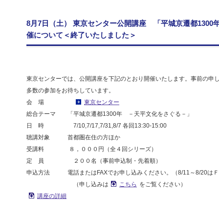
8月7日（土） 東京センター公開講座 「平城京遷都130
催について＜終了いたしました＞
東京センターでは、公開講座を下記のとおり開催いたします。事前の申
多数の参加をお待ちしています。
会 場
東京センター
総合テーマ 「平城京遷都1300年 －天平文化をさぐる－」
日 時 7/10,7/17,7/31,8/7 各回13:30-15:00
聴講対象 首都圏在住の方ほか
受講料 ８，０００円（全４回シリーズ）
定 員 ２００名（事前申込制・先着順）
申込方法 電話またはFAXでお申し込みください。（8/11～8/20は
（申し込みは
こちら
をご覧ください）
講座の詳細