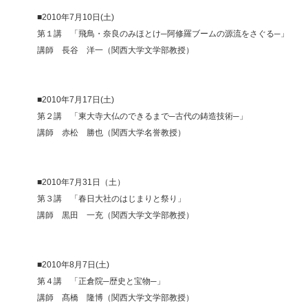
■2010年7月10日(土)
第１講 「飛鳥・奈良のみほとけ─阿修羅ブームの源流をさぐる─」
講師 長谷 洋一（関西大学文学部教授）
■2010年7月17日(土)
第２講 「東大寺大仏のできるまで─古代の鋳造技術─」
講師 赤松 勝也（関西大学名誉教授）
■2010年7月31日（土）
第３講 「春日大社のはじまりと祭り」
講師 黒田 一充（関西大学文学部教授）
■2010年8月7日(土)
第４講 「正倉院─歴史と宝物─」
講師 髙橋 隆博（関西大学文学部教授）