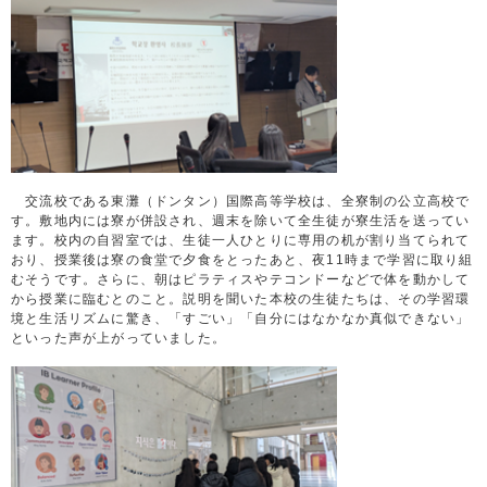
交流校である東灘（ドンタン）国際高等学校は、全寮制の公立高校で
す。敷地内には寮が併設され、週末を除いて全生徒が寮生活を送ってい
ます。校内の自習室では、生徒一人ひとりに専用の机が割り当てられて
おり、授業後は寮の食堂で夕食をとったあと、夜11時まで学習に取り組
むそうです。さらに、朝はピラティスやテコンドーなどで体を動かして
から授業に臨むとのこと。説明を聞いた本校の生徒たちは、その学習環
境と生活リズムに驚き、「すごい」「自分にはなかなか真似できない」
といった声が上がっていました。