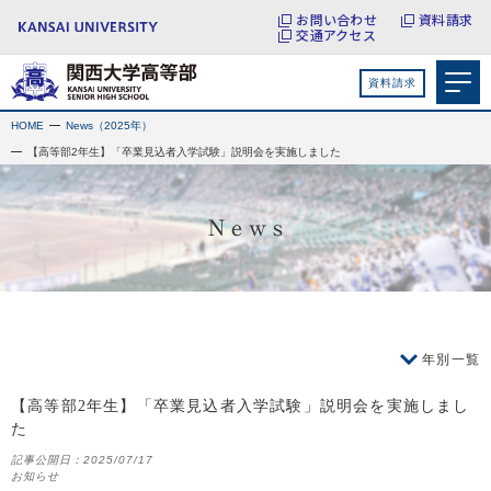
お問い合わせ
資料請求
交通アクセス
資料請求
HOME
News（2025年）
【高等部2年生】「卒業見込者入学試験」説明会を実施しました
年別一覧
【高等部2年生】「卒業見込者入学試験」説明会を実施しまし
た
記事公開日：
2025/07/17
お知らせ