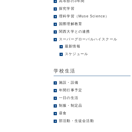
高等部の3年間
探究学習
理科学習（Muse Science）
国際理解教育
関西大学との連携
スーパーグローバルハイスクール
最新情報
スケジュール
学校生活
施設・設備
年間行事予定
一日の生活
制服・制定品
昼食
部活動・生徒会活動