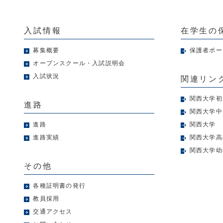
入試情報
在学生の
募集概要
保護者ポー
オープンスクール・入試説明会
入試状況
関連リン
関西大学初
進路
関西大学中
進路
関西大学
進路実績
関西大学高
関西大学幼
その他
各種証明書の発行
教員採用
交通アクセス