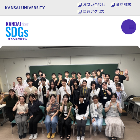
お問い合わせ
資料請求
交通アクセス
ナ
ビ
を
TOP
開
く
SDGsパートナー制度
SDGsキャンパスサポーター
SDGsラーニングプログラム
関大万博GOTO2025