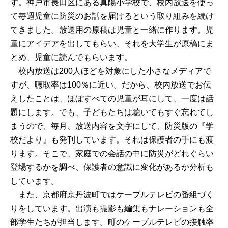
す。神戸市長田区にある真陽小学校で、校内放送を使っ
て毎週児童に防災のお話を届けるという取り組みを続け
てきました。放送用の原稿は児童と一緒に作ります。児
童にアイデアを出してもらい、それを大学生が原稿にま
とめ、児童に読んでもらいます。
校内放送は200人ほどを対象にした小さなメディアで
すが、聴取率は100％に近い。だから、校内放送でお伝
えしたことは、ほぼすべての児童が耳にして、一度は話
題にします。でも、子どもたちは聴いてもすぐ忘れてし
まうので、毎月、放送内容を文字にして、防災版の『学
校だより』も発刊しています。それは保護者の手にも渡
ります。そこで、家庭での会話の中に防災がどれぐらい
登場するかを調べ、保護者の意識に変化があるか分析も
しています。
また、京都府京丹波町ではケーブルテレビの番組づく
りをしています。出演も撮影も編集もナレーションも全
部学生たちが担当します。町のケーブルテレビの接触率