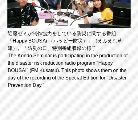
近藤ゼミが制作協力をしている防災に関する番組
「Happy BOUSAi （ハッピー防災）」（えふえむ草
津）。「防災の日」特別番組収録の様子
The Kondo Seminar is participating in the production of
the disaster risk reduction radio program "Happy
BOUSAi" (FM Kusatsu). This photo shows them on the
day of the recording of the Special Edition for "Disaster
Prevention Day."