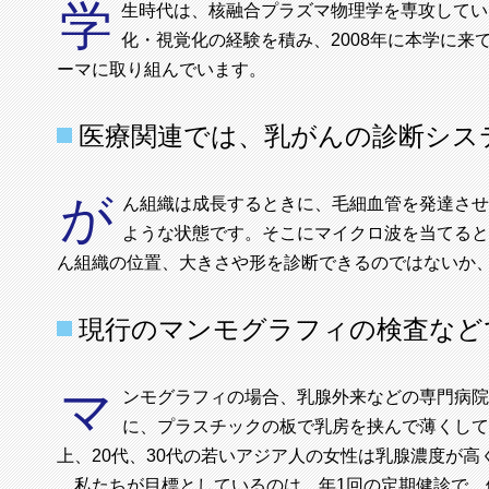
学
生時代は、核融合プラズマ物理学を専攻してい
化・視覚化の経験を積み、2008年に本学に
ーマに取り組んでいます。
医療関連では、乳がんの診断シス
が
ん組織は成長するときに、毛細血管を発達させ
ような状態です。そこにマイクロ波を当てると
ん組織の位置、大きさや形を診断できるのではないか、
現行のマンモグラフィの検査など
マ
ンモグラフィの場合、乳腺外来などの専門病院
に、プラスチックの板で乳房を挟んで薄くして
上、20代、30代の若いアジア人の女性は乳腺濃度が
私たちが目標としているのは、年1回の定期健診で、