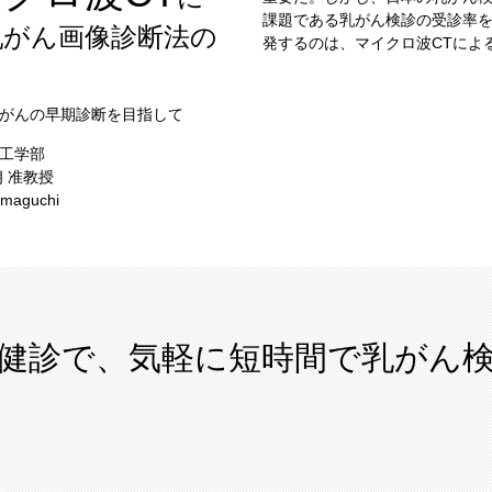
課題である乳がん検診の受診率
乳がん画像診断法の
発するのは、マイクロ波CTによ
がんの早期診断を目指して
工学部
朗 准教授
amaguchi
期健診で、気軽に短時間で乳がん