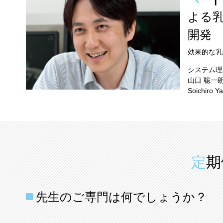
よる
開発
効果的な乳
システム理
山口 聡一
Soichiro Y
定
先生のご専門は何でしょうか？