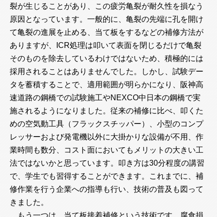
裂が生じることがあり、この疲労亀裂が耐久性を損なう
原因となっています。一般的に、亀裂の先端に孔を開け
て亀裂の進展を止める、当て板をするなどの補修方法が
ありますが、ICR処理は叩いて表面を閉じるだけで亀裂
そのものを除去しているわけではないため、積極的には
採用されることはありませんでした。しかし、試験デー
タを蓄積することで、適用範囲が明らかになり、阪神高
速道路の鋼橋での試験施工やNEXCO中日本の鋼橋で実
施されるようになりました。従来の補修に比べ、叩くた
めの空気動工具（フラックスチッパー）、小型のコンプ
レッサーおよび発電機以外に大掛かりな設備が不用、作
業時間も数分、コスト面においてもメリットの大きい工
法ではないかと思っています。叩き方は30分程度の講習
で、学生でも習得することができます。これまでに、補
修作業を行う企業への指導も行い、技術の普及も図って
きました。
もう一つは、当て板接着補修という技術です。腐食損