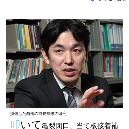
損傷した鋼橋の簡易補修の研究
叩いて
亀裂閉口、当て板接着補