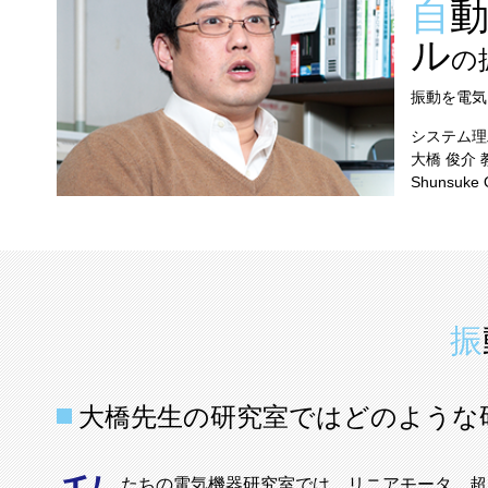
自動車、橋、ビ
ル
の
振動を電気
システム理
大橋 俊介 
Shunsuke 
大橋先生の研究室ではどのような
たちの電気機器研究室では、リニアモータ、超