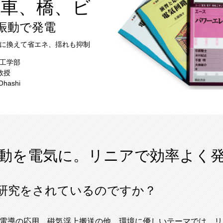
振動で発電
に換えて省エネ、揺れも抑制
工学部
教授
Ohashi
振動を電気に。リニアで効率よく
研究をされているのですか？
電導の応用、磁気浮上搬送の他、環境に優しいテーマでは、リ