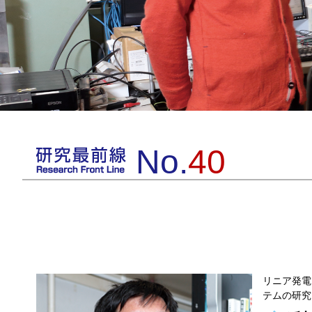
No.
40
リニア発電
テムの研究