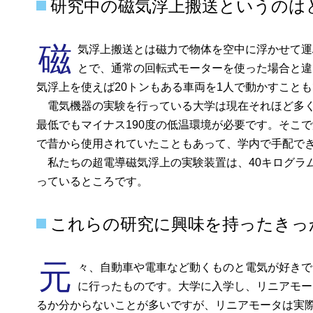
研究中の磁気浮上搬送というのは
磁
気浮上搬送とは磁力で物体を空中に浮かせて運
とで、通常の回転式モーターを使った場合と違
気浮上を使えば20トンもある車両を1人で動かすこと
電気機器の実験を行っている大学は現在それほど多く
最低でもマイナス190度の低温環境が必要です。そこ
で昔から使用されていたこともあって、学内で手配で
私たちの超電導磁気浮上の実験装置は、40キログラ
っているところです。
これらの研究に興味を持ったきっ
元
々、自動車や電車など動くものと電気が好きで
に行ったものです。大学に入学し、リニアモー
るか分からないことが多いですが、リニアモータは実