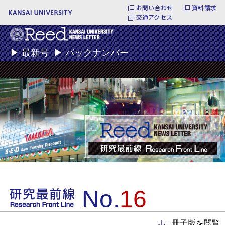
お問い合わせ
資料請求
交通アクセス
▶
最新号
▶
バックナンバー
No.
16
冊子版を閲覧