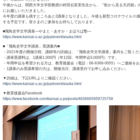
午後からは、関西大学文学部教授の村田右富実先生から、『歌から見る天武朝』の
にお越しいただきました。
今年度の講座も残すところあと2講座となりました。今後も新型コロナウイルス
する予定です。皆さまのご参加をお待ちしております。
■飛鳥史学文学講座―やまと・あすか・まほろば塾―
https://www.kansai-u.ac.jp/pa/event/asuka.html
■「飛鳥史学文学講座」受講案内■
・2021年度の開催日程、講師等の詳細は、「飛鳥史学文学講座」案内をご覧くだ
・講座受講料は、1講座1,000円（年12回、年間申込5,000円）です。
・年間申込を希望される方は、教育後援会（電話：06-6368-0055）へご連絡を
・1講座のみ受講希望の方は、開催当日、講座受付でお申し込みください。
▼詳細は、下記URLよりご確認ください。
https://www.kansai-u.ac.jp/pa/event/asuka.html
▼教育後援会Facebook
https://www.facebook.com/kansai.u.pa/posts/4836665959725758