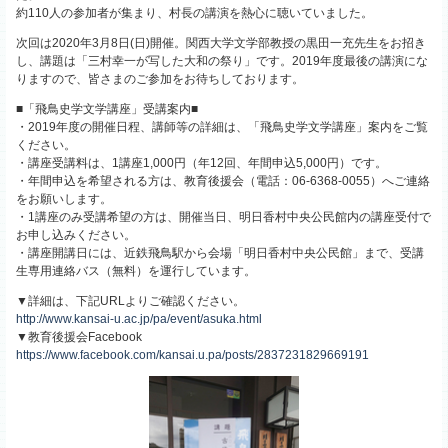
約110人の参加者が集まり、村長の講演を熱心に聴いていました。
次回は2020年3月8日(日)開催。関西大学文学部教授の黒田一充先生をお招き
し、講題は「三村幸一が写した大和の祭り」です。2019年度最後の講演にな
りますので、皆さまのご参加をお待ちしております。
■「飛鳥史学文学講座」受講案内■
・2019年度の開催日程、講師等の詳細は、「飛鳥史学文学講座」案内をご覧
ください。
・講座受講料は、1講座1,000円（年12回、年間申込5,000円）です。
・年間申込を希望される方は、教育後援会（電話：06-6368-0055）へご連絡
をお願いします。
・1講座のみ受講希望の方は、開催当日、明日香村中央公民館内の講座受付で
お申し込みください。
・講座開講日には、近鉄飛鳥駅から会場「明日香村中央公民館」まで、受講
生専用連絡バス（無料）を運行しています。
▼詳細は、下記URLよりご確認ください。
http://www.kansai-u.ac.jp/pa/event/asuka.html
▼教育後援会Facebook
https://www.facebook.com/kansai.u.pa/posts/2837231829669191