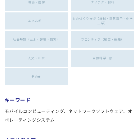
環境・農学
ナノテク・材料
ものづくり技術（機械・電気電子・化学
エネルギー
工学）
社会基盤（土木・建築・防災）
フロンティア（航空・船舶）
人文・社会
自然科学一般
その他
キーワード
モバイルコンピューティング、ネットワークソフトウェア、オ
ペレーティングシステム