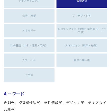
ライフサイエンス
情報通信
環境・農学
ナノテク・材料
ものづくり技術（機械・電気電子・化学
エネルギー
工学）
社会基盤（土木・建築・防災）
フロンティア（航空・船舶）
人文・社会
自然科学一般
その他
キーワード
色彩学、視覚感性科学、感性情報学、デザイン学、テキスタイ
ル科学