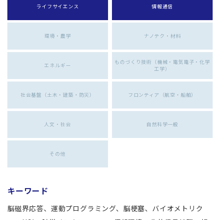
ライフサイエンス
情報通信
環境・農学
ナノテク・材料
ものづくり技術（機械・電気電子・化学
エネルギー
工学）
社会基盤（土木・建築・防災）
フロンティア（航空・船舶）
人文・社会
自然科学一般
その他
キーワード
脳磁界応答、運動プログラミング、脳梗塞、バイオメトリク