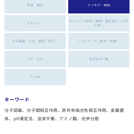
環境・農学
ナノテク・材料
ものづくり技術（機械・電気電子・化学
エネルギー
工学）
社会基盤（土木・建築・防災）
フロンティア（航空・船舶）
人文・社会
自然科学一般
その他
キーワード
分子認識、分子間相互作用、非共有結合性相互作用、金属錯
体、pH滴定法、溶液平衡、アミノ酸、光学分割