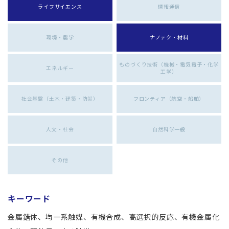
ライフサイエンス
情報通信
環境・農学
ナノテク・材料
ものづくり技術（機械・電気電子・化学
エネルギー
工学）
社会基盤（土木・建築・防災）
フロンティア（航空・船舶）
人文・社会
自然科学一般
その他
キーワード
金属錯体、均一系触媒、有機合成、高選択的反応、有機金属化