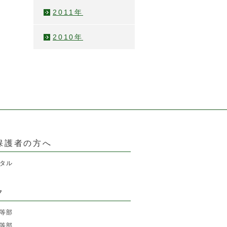
2011年
）
2010年
保護者の方へ
タル
ク
等部
等部