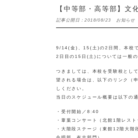
【中等部・高等部】文
記事公開日：
2018/08/23
お知らせ
9/14(金)、15(土)の2日間、
2日目の15日(土)については一般
つきましては、本校を受験校とし
望される場合は、以下のリンク（
しください。
当日のスケジュール概要は以下の
・受付開始／8:40
・葦葉コンサート（北館1階レストラ
・大階段ステージ（東館12階大階段
合唱部、有志部門）