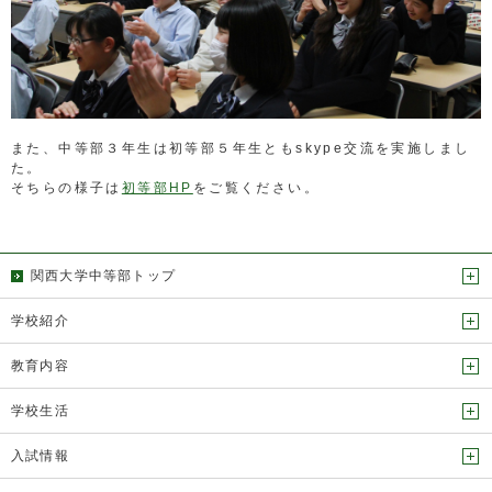
また、中等部３年生は初等部５年生ともskype交流を実施しまし
た。
そちらの様子は
初等部HP
をご覧ください。
関西大学中等部トップ
学校紹介
教育内容
学校生活
入試情報