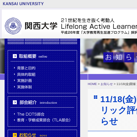
HOME
>
お知らせ
> 11/18(金
11/18
リック評
らせ