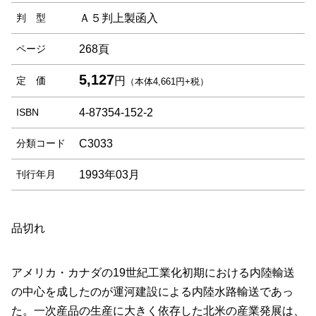
判 型
Ａ５判上製函入
ページ
268頁
5,127
定 価
円
（本体4,661円+税）
ISBN
4-87354-152-2
分類コード
C3033
刊行年月
1993年03月
品切れ
アメリカ・カナダの19世紀工業化初期における内陸輸送
の中心を成したのが運河建設による内陸水路輸送であっ
た。一次産品の生産に大きく依存した北米の産業発展は、