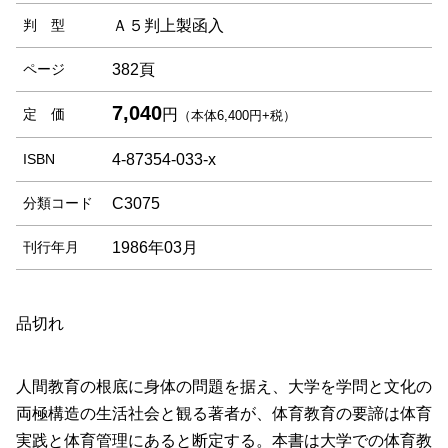
判 型
Ａ５判上製函入
ページ
382頁
7,040
定 価
円
（本体6,400円+税）
ISBN
4-87354-033-x
分類コード
C3075
刊行年月
1986年03月
品切れ
人間教育の根底に身体の問題を据え、大学を学問と文化の
両極構造の生活社会と観る著者が、体育教育の要諦は体育
実践と体育管理にあると断定する。本書は大学での体育教