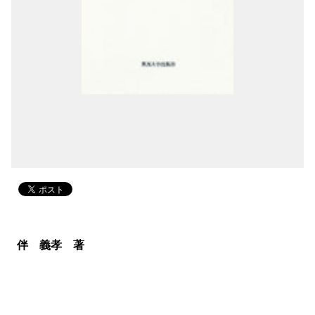
伴 義孝 著