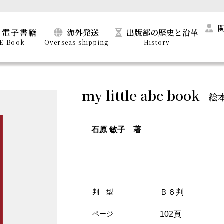
電子書籍
海外発送
出版部の歴史と沿革
E-Book
Overseas shipping
History
my little abc book
絵本
石原 敏子 著
判 型
Ｂ６判
ページ
102頁