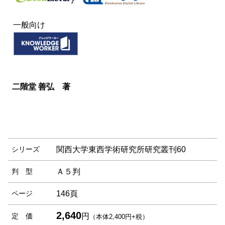
一般向け
二階堂 善弘 著
シリーズ
関西大学東西学術研究所研究叢刊60
判 型
Ａ５判
ページ
146頁
2,640
定 価
円
（本体2,400円+税）