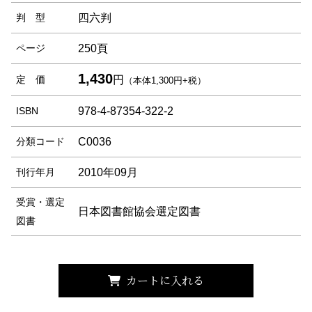
判 型
四六判
ページ
250頁
1,430
定 価
円
（本体1,300円+税）
ISBN
978-4-87354-322-2
分類コード
C0036
刊行年月
2010年09月
受賞・選定
日本図書館協会選定図書
図書
カートに入れる