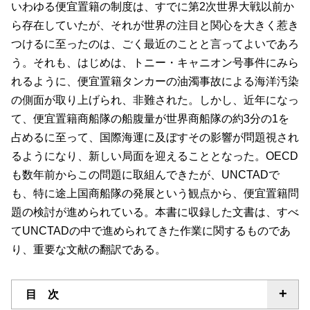
いわゆる便宜置籍の制度は、すでに第2次世界大戦以前か
ら存在していたが、それが世界の注目と関心を大きく惹き
つけるに至ったのは、ごく最近のことと言ってよいであろ
う。それも、はじめは、トニー・キャニオン号事件にみら
れるように、便宜置籍タンカーの油濁事故による海洋汚染
の側面が取り上げられ、非難された。しかし、近年になっ
て、便宜置籍商船隊の船腹量が世界商船隊の約3分の1を
占めるに至って、国際海運に及ぼすその影響が問題視され
るようになり、新しい局面を迎えることとなった。OECD
も数年前からこの問題に取組んできたが、UNCTADで
も、特に途上国商船隊の発展という観点から、便宜置籍問
題の検討が進められている。本書に収録した文書は、すべ
てUNCTADの中で進められてきた作業に関するものであ
り、重要な文献の翻訳である。
目 次