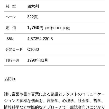
判 型
四六判
ページ
322頁
1,760
定 価
円
（本体1,600円+税）
ISBN
4-87354-230-8
分類コード
C1080
刊行年月
1998年01月
品切れ
話し言葉や書き言葉による談話とテクストのコミュニケ－
ションの多様な側面を、言語学、心理学、社会学、哲学、
情報科学など学際的なアプロ－チで一般読者向けに分かり