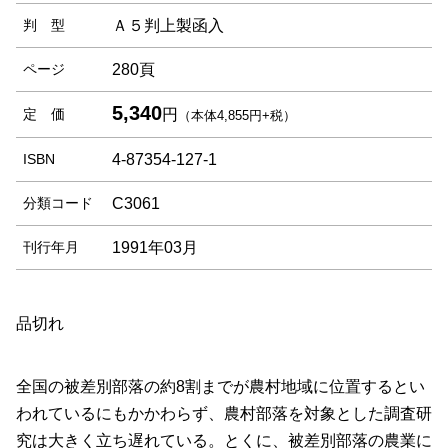
判 型
Ａ５判上製函入
ページ
280頁
5,340
定 価
円
（本体4,855円+税）
ISBN
4-87354-127-1
分類コード
C3061
刊行年月
1991年03月
品切れ
全国の被差別部落の約8割までが農村地域に位置するとい
われているにもかかわらず、農村部落を対象とした調査研
究は大きく立ち遅れている。とくに、被差別部落の農業に