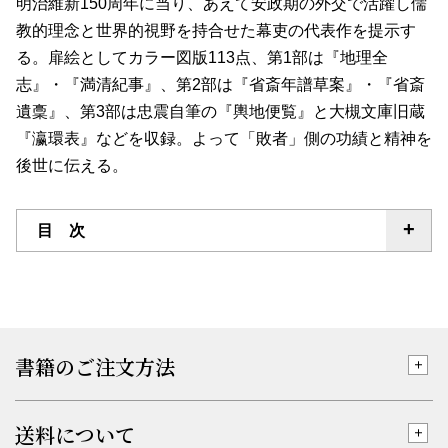
明治維新150周年に当り、あえて安政期の外交で活躍し儒
教的理念と世界的視野を持合せた幕吏の代表作を提示す
る。扉絵としてカラー図版113点、第1部は『地理全
志』・『満清紀事』、第2部は『省斎年譜草案』・『省斎
遺稾』、第3部は忠震自筆の『輿地便覧』と大槻文庫旧蔵
『瀛環表』などを収録。よって「敗者」側の功績と精神を
後世に伝える。
目 次
書籍のご注文方法
送料について