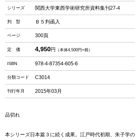
シリーズ
関西大学東西学術研究所資料集刊27-4
判 型
Ｂ５判函入
ページ
300頁
4,950
定 価
円
（本体4,500円+税）
ISBN
978-4-87354-605-6
分類コード
C3014
刊行年月
2015年03月
品切れ
本シリーズ日本篇３に続く成果。江戸時代初期、朱子学の