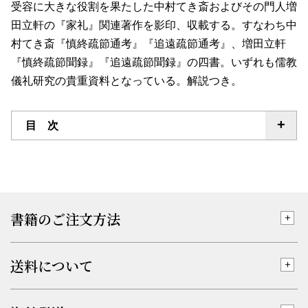
受容に大きな役割を果たした中村てき斎およびその門人増
田立軒の『家礼』関連著作を影印、収載する。すなわち中
村てき斎『慎終疏節通考』『追遠疏節通考』、増田立軒
『慎終疏節聞録』『追遠疏節聞録』の四書。いずれも儒教
儀礼研究の貴重資料となっている。解説つき。
目 次
書籍のご注文方法
送料について