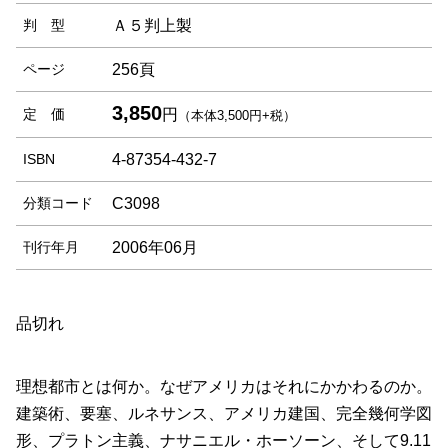
判 型
Ａ５判上製
ページ
256頁
3,850
定 価
円
（本体3,500円+税）
ISBN
4-87354-432-7
分類コード
C3098
刊行年月
2006年06月
品切れ
理想都市とは何か。なぜアメリカはそれにかかわるのか。
建築術、要塞、ルネサンス、アメリカ建国、完全幾何学図
形、プラトン主義、ナサニエル・ホーソーン、そして9.11