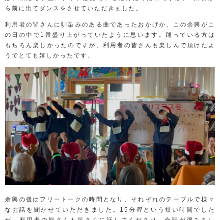
ら前に出てダンスをさせていただきました。
利用者の皆さんに馴染みのある曲であったおかげか、この余興がこ
の日の中で
1
番盛り上がっていたように思います。踊っている方は
もちろん楽しかったのですが、利用者の皆さんも楽しんで頂けたよ
うでとても嬉しかったです。
余興の後はフリートークの時間となり、それぞれのテーブルで様々
なお話を聞かせていただきました。
15
分程という短い時間でした
が、利用者の皆さんも気さくに話してくださり、会話が弾みまし