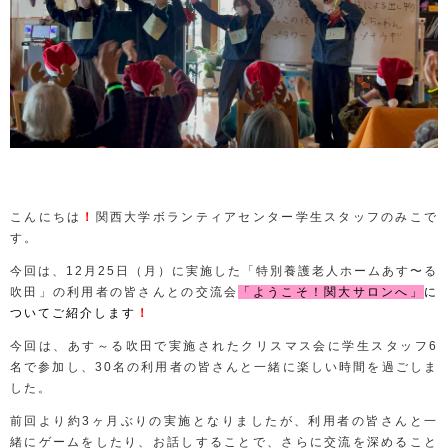
こんにちは
！
関西大学ボランティアセンター学生スタッフのみこで
す。
今回は、
12
月
25
日（月）に実施した「特別養護老人ホームあす〜る
吹田」の利用者の皆さんとの交流会
「ようこそ！関大サロンへ」
に
ついてご紹介します
！
今回は、あす～る吹田で実施されたクリスマス会に学生スタッフ
6
名で参加し、
30
名の利用者の皆さんと一緒に楽しい時間を過ごしま
した。
前回より約
3
ヶ月ぶりの実施となりましたが、利用者の皆さんと一
緒にゲームをしたり、お話しすることで、さらに交流を深めること