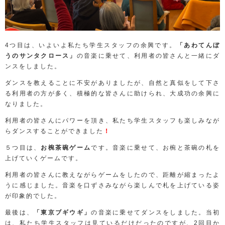
4
つ目は、いよいよ私たち学生スタッフの余興です。
「あわてんぼ
うのサンタクロース」
の音楽に乗せて、利用者の皆さんと一緒にダ
ンスをしました。
ダンスを教えることに不安がありましたが、自然と真似をして下さ
る利用者の方が多く、積極的な皆さんに助けられ、大成功の余興に
なりました。
利用者の皆さんにパワーを頂き、私たち学生スタッフも楽しみなが
らダンスすることができました
！
５つ目は、
お椀茶碗ゲーム
です。音楽に乗せて、お椀と茶碗の札を
上げていくゲームです。
利用者の皆さんに教えながらゲームをしたので、距離が縮まったよ
うに感じました。音楽を口ずさみながら楽しんで札を上げている姿
が印象的でした。
最後は、
「東京ブギウギ」
の音楽に乗せてダンスをしました。当初
は、私たち学生スタッフは見ているだけだったのですが、
2
回目か