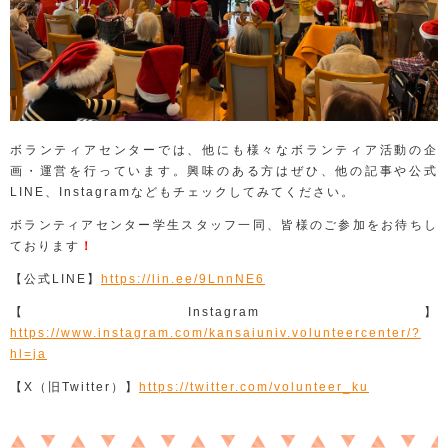
ボランティアセンターでは、他にも様々なボランティア活動の企
画・運営を行っています。興味のある方はぜひ、他の記事や公式
LINE
、
Instagram
などもチェックしてみてください。
ボランティアセンター学生スタッフ一同、皆様のご参加をお待ちし
ております
！
【公式
LINE
】
https://lin.ee/9LnnNE6
【
Instagram
】
https://www.instagram.com/kansaiuniv.volunteercenter/?
hl=ja
【
X
（旧
Twitter
）】
https://twitter.com/volunteer_ku