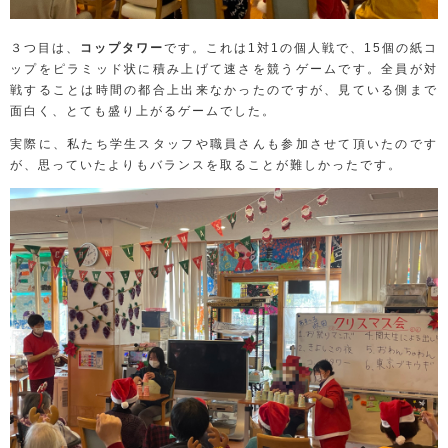
３つ目は、
コップタワー
です。これは
1
対
1
の個人戦で、
15
個の紙コ
ップをピラミッド状に積み上げて速さを競うゲームです。全員が対
戦することは時間の都合上出来なかったのですが、見ている側まで
面白く、とても盛り上がるゲームでした。
実際に、私たち学生スタッフや職員さんも参加させて頂いたのです
が、思っていたよりもバランスを取ることが難しかったです。