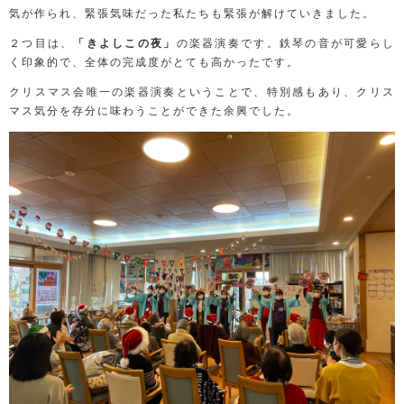
気が作られ、緊張気味だった私たちも緊張が解けていきました。
２つ目は、
「きよしこの夜」
の楽器演奏です。鉄琴の音が可愛らし
く印象的で、全体の完成度がとても高かったです。
クリスマス会唯一の楽器演奏ということで、特別感もあり、クリス
マス気分を存分に味わうことができた余興でした。