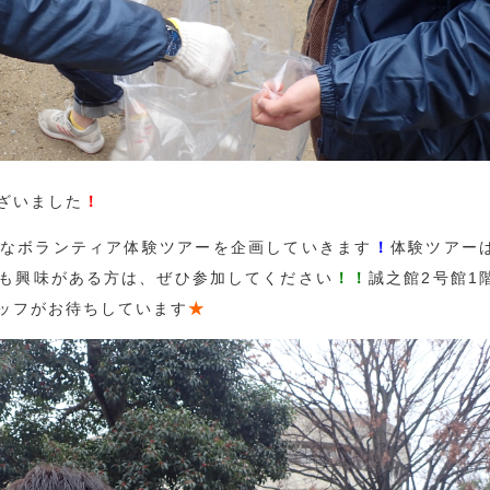
ざいました
！
なボランティア体験ツアーを企画していきます
！
体験ツアー
も興味がある方は、ぜひ参加してください
！！
誠之館2号館1
ッフがお待ちしています
★