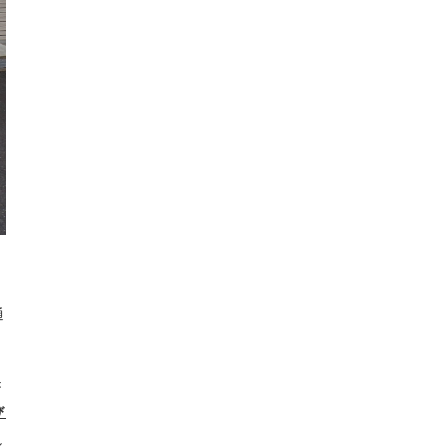
通
き
び
し