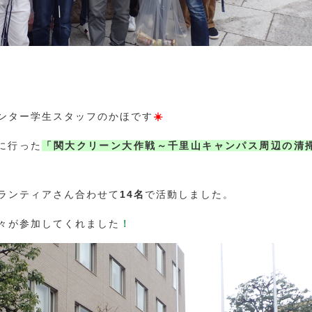
ンター学生スタッフのかほです
☀️
に行った
「関大クリーン大作戦～千里山キャンパス周辺の清
ランティアさん合わせて
14名
で活動しました。
々が参加してくれました
！