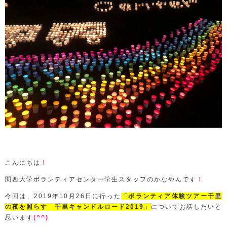
こんにちは
！
関西大学ボランティアセンター学生スタッフのかなやんです
！
今回は、2019年10月26日に行った
「ボランティア体験ツアー千里
の夜を照らす 千里キャンドルロード2019」
についてお話したいと
思います
(^^)