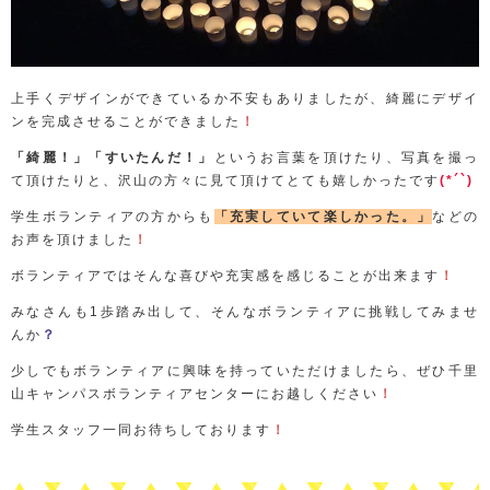
上手くデザインができているか不安もありましたが、綺麗にデザイ
ンを完成させることができました
！
「綺麗！」「すいたんだ！」
というお言葉を頂けたり、写真を撮っ
て頂けたりと、沢山の方々に見て頂けてとても嬉しかったです
(*´`)
学生ボランティアの方からも
「充実していて楽しかった。」
などの
お声を頂けました
！
ボランティアではそんな喜びや充実感を感じることが出来ます
！
みなさんも1歩踏み出して、そんなボランティアに挑戦してみませ
んか
？
少しでもボランティアに興味を持っていただけましたら、ぜひ千里
山キャンパスボランティアセンターにお越しください
！
学生スタッフ一同お待ちしております
！