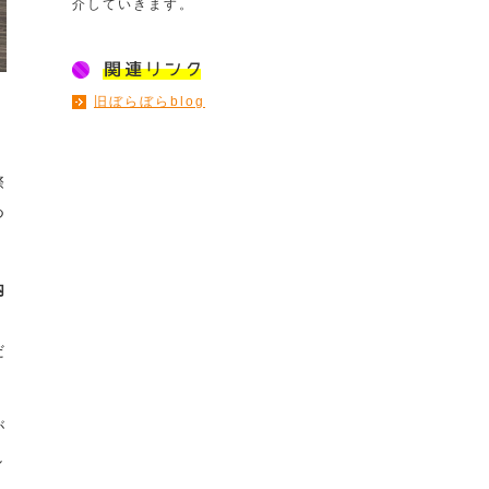
介していきます。
旧ぼらぼらblog
際
つ
内
だ
が
し