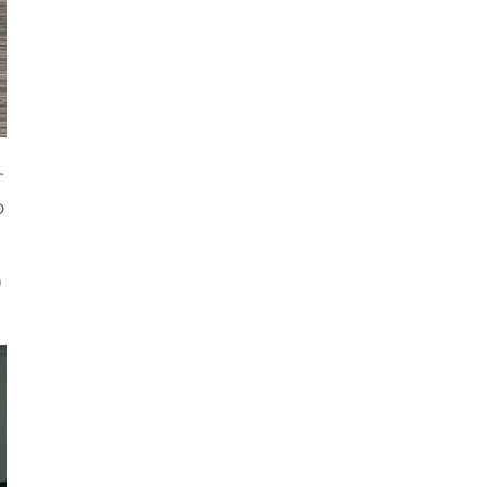
す
の
り