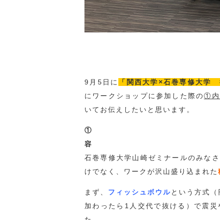
9月5日に
「関西大学×石巻専修大学
にワークショップに参加した際の
①内
いてお伝えしたいと思います。
容
石巻専修大学山崎ゼミナールのみなさ
けでなく、ワークが沢山盛り込まれた
まず、
フィッシュボウル
という方式（
加わったら1人交代で抜ける）で震災
た。