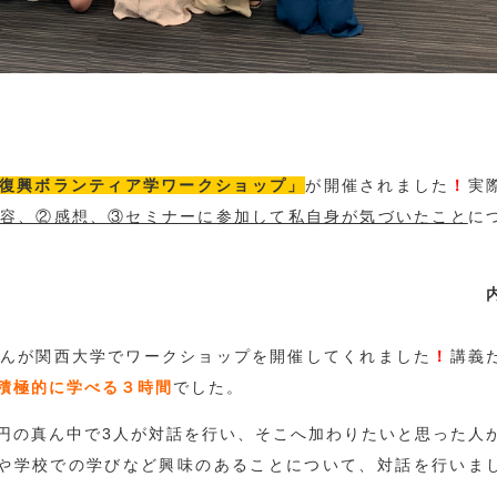
 復興ボランティア学ワークショップ」
が開催されました
！
実
容、②感想、③セミナーに参加して私自身が気づいたこと
に
①
んが関西大学でワークショップを開催してくれました
！
講義
積極的に学べる３時間
でした。
円の真ん中で3人が対話を行い、そこへ加わりたいと思った人
や学校での学びなど興味のあることについて、対話を行いま