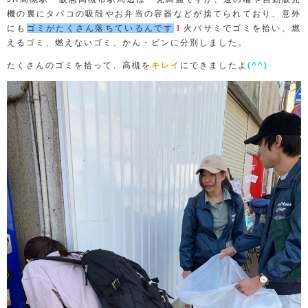
機の裏にタバコの吸殻やお弁当の容器などが捨てられており、意外
にも
ゴミがたくさん落ちているんです
！
火バサミでゴミを拾い、燃
えるゴミ、燃えないゴミ、かん・ビンに分別しました。
たくさんのゴミを拾って、高槻を
キレイ
にできましたよ
(^^)