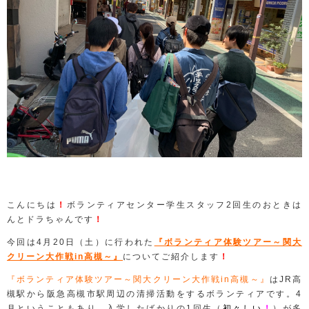
こんにちは
！
ボランティアセンター学生スタッフ2回生のおときは
んとドラちゃんです
！
今回は4月20日（土）に行われた
『ボランティア体験ツアー～関大
クリーン大作戦in高槻～』
についてご紹介します
！
『ボランティア体験ツアー～関大クリーン大作戦in高槻～』
はJR高
槻駅から阪急高槻市駅周辺の清掃活動をするボランティアです。4
月ということもあり、入学したばかりの1回生（
初々しい
！
）が多