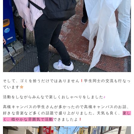
そして、ゴミを拾うだけではありません
！
学生同士の交流も行なっ
ています
☆
活動をしながらみんなで楽しくおしゃべりをしました
♪
高槻キャンパスの学生さんが多かったので高槻キャンパスのお話、
好きな音楽など多くの話題で盛り上がりました。天気も良く、
楽し
く、穏やかな雰囲気で活動
できましたよ
！