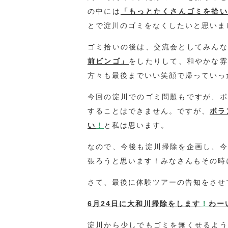
の中には
「もっとたくさんゴミを拾い
とで淀川のゴミをなくしたいと思いま
ゴミ拾いの後は、交流会としてみんな
前ビンゴ」
をしたりして、和やかな雰
方々も最後までいい笑顔で帰っていっ
今回の淀川でのゴミ問題もですが、ボ
することはできません。ですが、
ボラ
い
！
と私は思います。
なので、今後も淀川掃除を企画し、今
張ろうと思います！みなさんもその時
さて、最後に体験ツアーの告知をさせ
6月24日に大和川掃除をします
！
わー
淀川から少しでもゴミを無くせるよう