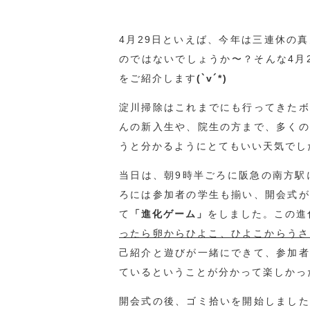
4月29日といえば、今年は三連休の
のではないでしょうか〜？そんな4月
をご紹介します
(`v´*)
淀川掃除はこれまでにも行ってきたボ
んの新入生や、院生の方まで、多くの
うと分かるようにとてもいい天気でし
当日は、朝9時半ごろに阪急の南方駅
ろには参加者の学生も揃い、開会式が
て
「進化ゲーム」
をしました。この進
ったら卵からひよこ、ひよこからうさ
己紹介と遊びが一緒にできて、参加者
ているということが分かって楽しかっ
開会式の後、ゴミ拾いを開始しました