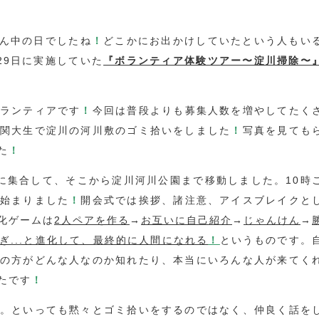
真ん中の日でしたね
！
どこかにお出かけしていたという人もい
29日に実施していた
『ボランティア体験ツアー〜淀川掃除〜
ランティアです
！
今回は普段よりも募集人数を増やしてたく
関大生で淀川の河川敷のゴミ拾いをしました
！
写真を見ても
た
！
に集合して、そこから淀川河川公園まで移動しました。10時
始まりました
！
開会式では挨拶、諸注意、アイスブレイクと
化ゲームは
2人ペアを作る
→
お互いに自己紹介
→
じゃんけん
→
ぎ...と進化して、最終的に人間になれる
！
というものです。
の方がどんな人なのか知れたり、本当にいろんな人が来てく
たです
！
。といっても黙々とゴミ拾いをするのではなく、仲良く話を