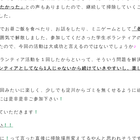
たかった」
との声もありましたので、継続して掃除していく
した。
でお昼ご飯を食べたり、お話をしたり、ミニゲームとして
「
囲気で解散しました。参加してくださった学生ボランティア
たので、今回の活動は大成功と言えるのではないでしょうか
♪
ランティア活動を１回したからといって、そういう問題を解
ンティアとしてなら1人じゃないから続けていきやすいし、楽
回みたいに楽しく、少しでも淀川からゴミを無くせるように
には是非是非ご参加下さい
！
ていただきます
！
い
！！
に
！
って言った直後に掃除場所変えてるやんと思われそうで