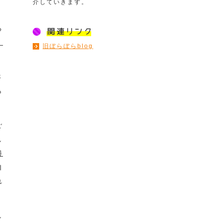
介していきます。
る
』
旧ぼらぼらblog
さ
ら
ご
し
勝
自
れ
し