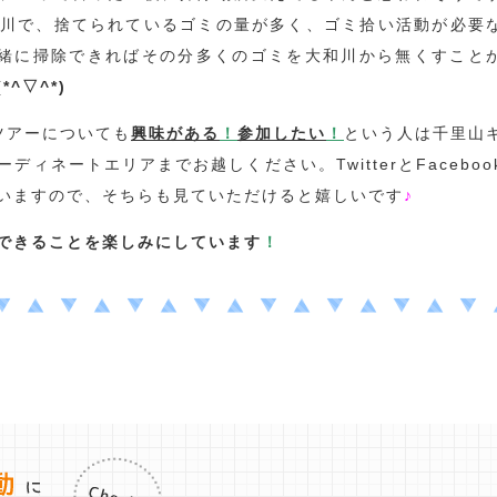
川で、捨てられているゴミの量が多く、ゴミ拾い活動が必要
緒に掃除できればその分多くのゴミを大和川から無くすこと
(*^▽^*)
ツアーについても
興味がある
！
参加したい
！
という人は千里山
ィネートエリアまでお越しください。TwitterとFaceboo
いますので、そちらも見ていただけると嬉しいです
♪
できることを楽しみにしています
！