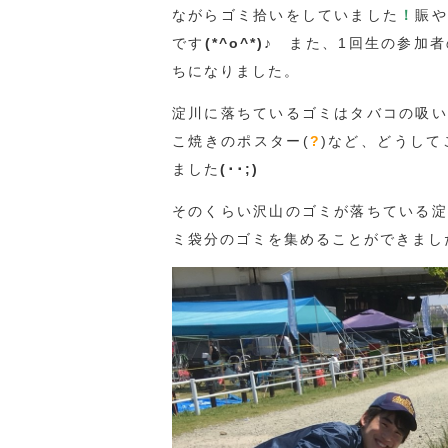
ながらゴミ拾いをしていました
！
賑や
です
(*^o^*)♪
また、1回生の参加者
ちになりました。
淀川に落ちているゴミはタバコの吸い
こ焼きのポスター(
?
)など、どうして
ました
(･･;)
そのくらい沢山のゴミが落ちている淀
ミ袋分のゴミを集めることができまし