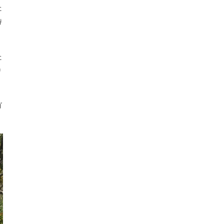
た
持
た
り
ゴ