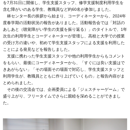
を
7
月
31
日に開催し、学生支援スタッフ、修学支援制度利用学生を
含む障がいのある学生、教職員など約
60
名が参加しました。
林センター長の挨拶から始まり、コーディネーターから、
2024
年
度春学期の活動状況の報告がありました。活動報告会では「対話の
あしあと（聴覚障がい学生の支援を振り返る）」のタイトルで、
1
年
次生の利用学生とコーディネーターが登壇し、高校と大学での授業
の受け方の違いや、初めて学生支援スタッフによる支援を利用した
ことによる発見などを報告しました。
支援に携わった学生支援スタッフや他の利用学生からもコメント
をもらい、最後にコーディネーターから、「すぐには良い支援はで
きあがらない」「その場面その場面で対応し、学生支援スタッフと
利用学生が、教職員とともに作り上げていくもの」と報告内容がま
とめられました。
その後の交流会では、企画委員による「ジェスチャーゲーム」で
盛り上がり、フリータイムでさらに親睦を深めることができまし
た。