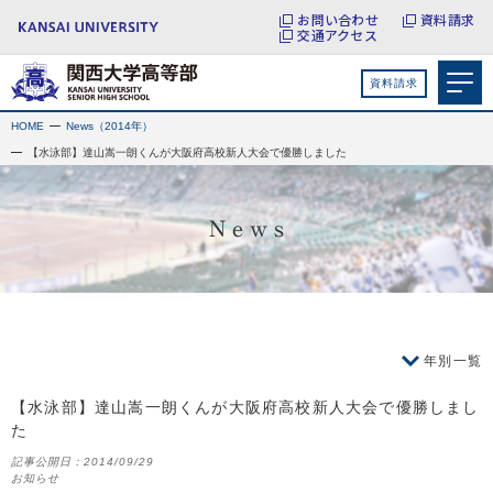
お問い合わせ
資料請求
交通アクセス
資料請求
HOME
News（2014年）
【水泳部】達山嵩一朗くんが大阪府高校新人大会で優勝しました
年別一覧
【水泳部】達山嵩一朗くんが大阪府高校新人大会で優勝しまし
た
記事公開日：
2014/09/29
お知らせ