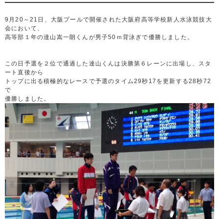
9月20～21日、大阪プールで開催された大阪府高等学校新人水泳競技大
会において、
高等部１年の達山嵩一朗くんが男子50ｍ背泳ぎで優勝しました。
この日予選を２位で通過した達山くんは決勝第６レーンに出場し、スタ
ート直後から
トップに出る積極的なレースで予選のタイム29秒17を更新する28秒72
で
優勝しました。