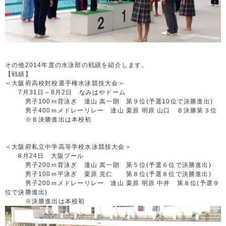
その他2014年度の水泳部の戦績を紹介します。
【戦績】
＜大阪府高校対校選手権水泳競技大会＞
7月31日～8月2日 なみはやドーム
男子100ｍ背泳ぎ 達山 嵩一朗 第９位(予選10位で決勝進出)
男子400ｍメドレーリレー 達山 栗原 明原 山口 Ｂ決勝第３位
※Ｂ決勝進出は本校初
＜大阪府私立中学高等学校水泳競技大会＞
8月24日 大阪プール
男子200ｍ背泳ぎ 達山 嵩一朗 第５位(予選６位で決勝進出)
男子100ｍ平泳ぎ 栗原 克仁 第８位(予選８位で決勝進出)
男子200ｍメドレーリレー 達山 栗原 明原 中井 第８位(予選９
位で決勝進出)
※決勝進出は本校初