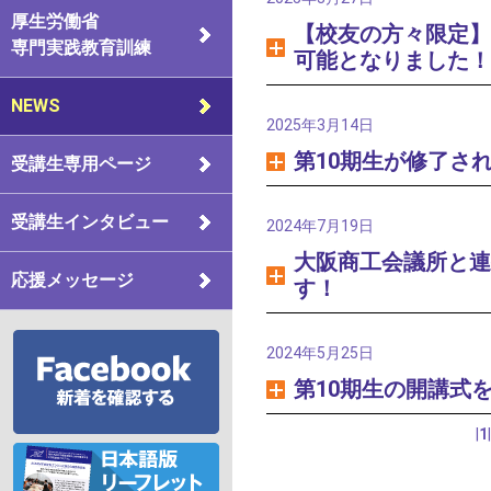
厚生労働省
【校友の方々限定】
専門実践教育訓練
可能となりました！
NEWS
2025年3月14日
第10期生が修了さ
受講生専用ページ
受講生インタビュー
2024年7月19日
大阪商工会議所と連
応援メッセージ
す！
2024年5月25日
第10期生の開講式
|
1
|