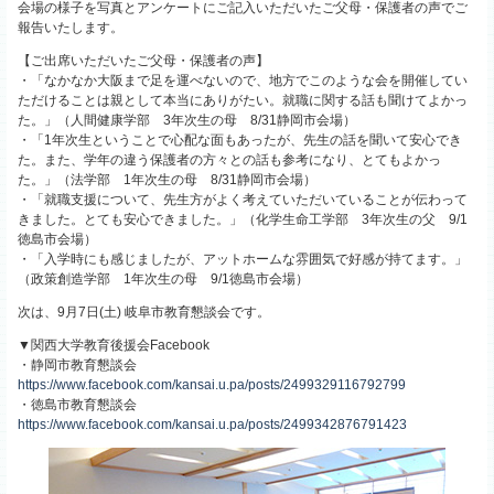
会場の様子を写真とアンケートにご記入いただいたご父母・保護者の声でご
報告いたします。
【ご出席いただいたご父母・保護者の声】
・「なかなか大阪まで足を運べないので、地方でこのような会を開催してい
ただけることは親として本当にありがたい。就職に関する話も聞けてよかっ
た。」（人間健康学部 3年次生の母 8/31静岡市会場）
・「1年次生ということで心配な面もあったが、先生の話を聞いて安心でき
た。また、学年の違う保護者の方々との話も参考になり、とてもよかっ
た。」（法学部 1年次生の母 8/31静岡市会場）
・「就職支援について、先生方がよく考えていただいていることが伝わって
きました。とても安心できました。」（化学生命工学部 3年次生の父 9/1
徳島市会場）
・「入学時にも感じましたが、アットホームな雰囲気で好感が持てます。」
（政策創造学部 1年次生の母 9/1徳島市会場）
次は、9月7日(土) 岐阜市教育懇談会です。
▼関西大学教育後援会Facebook
・静岡市教育懇談会
https://www.facebook.com/kansai.u.pa/posts/2499329116792799
・徳島市教育懇談会
https://www.facebook.com/kansai.u.pa/posts/2499342876791423