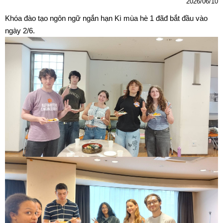
2026/06/10
Khóa
đào
t
ạ
o
n
gôn
ng
ữ
ng
ắ
n
h
ạ
n
Kì
mùa
hè
1
đã
đ
b
ắ
t
đ
ầ
u
vào
ngày
2
/6
.