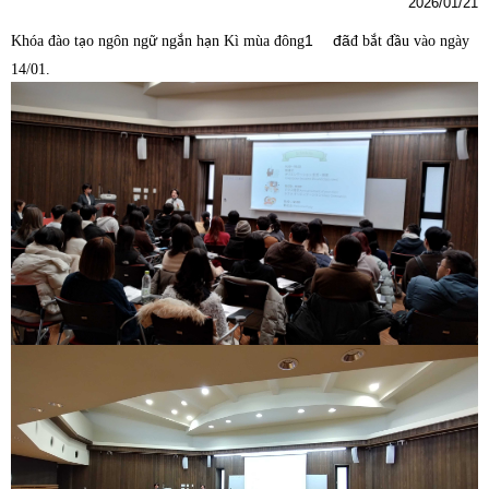
2026/01/21
1
đã
Khóa đào t
o ngôn ng
ng
n h
n Kì mùa đông
đ b
t đ
u vào ngày
ạ
ữ
ắ
ạ
ắ
ầ
14/01.