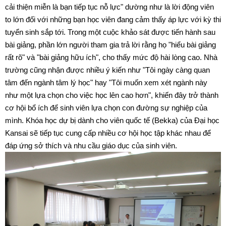
cải thiện miễn là bạn tiếp tục nỗ lực" dường như là lời động viên
to lớn đối với những bạn học viên đang cảm thấy áp lực với kỳ thi
tuyển sinh sắp tới. Trong một cuộc khảo sát được tiến hành sau
bài giảng, phần lớn người tham gia trả lời rằng họ "hiểu bài giảng
rất rõ" và "bài giảng hữu ích", cho thấy mức độ hài lòng cao. Nhà
trường cũng nhận được nhiều ý kiến ​​như "Tôi ngày càng quan
tâm đến ngành tâm lý học" hay "Tôi muốn xem xét ngành này
như một lựa chọn cho việc học lên cao hơn", khiến đây trở thành
cơ hội bổ ích để sinh viên lựa chọn con đường sự nghiệp của
mình. Khóa học dự bị dành cho viên quốc tế (Bekka) của Đại học
Kansai sẽ tiếp tục cung cấp nhiều cơ hội học tập khác nhau để
đáp ứng sở thích và nhu cầu giáo dục của sinh viên.