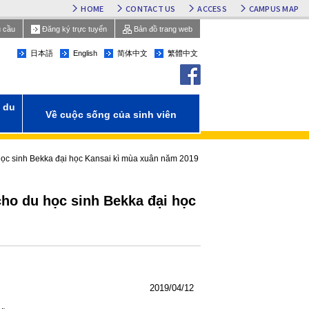
HOME
CONTACT US
ACCESS
CAMPUS MAP
u cầu
Đăng ký trực tuyến
Bản đồ trang web
日本語
English
简体中文
繁體中文
facebook
 du
Về cuộc sống của sinh viên
học sinh Bekka đại học Kansai kì mùa xuân năm 2019
cho du học sinh Bekka đại học
2019/04/12