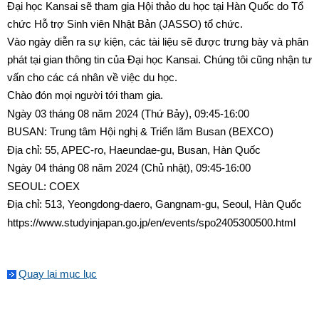
Đại học Kansai sẽ tham gia Hội thảo du học tại Hàn Quốc do Tổ
chức Hỗ trợ Sinh viên Nhật Bản (JASSO) tổ chức.
Vào ngày diễn ra sự kiện, các tài liệu sẽ được trưng bày và phân
phát tại gian thông tin của Đại học Kansai. Chúng tôi cũng nhận tư
vấn cho các cá nhân về việc du học.
Chào đón mọi người tới tham gia.
Ngày 03 tháng 08 năm 2024 (Thứ Bảy), 09:45-16:00
BUSAN: Trung tâm Hội nghị & Triển lãm Busan (BEXCO)
Địa chỉ:
55, APEC-ro, Haeundae-gu, Busan, Hàn Quốc
Ngày 04 tháng 08 năm 2024 (Chủ nhật), 09:45-16:00
SEOUL: COEX
Địa chỉ:
513, Yeongdong-daero, Gangnam-gu, Seoul, Hàn Quốc
https://www.studyinjapan.go.jp/en/events/spo2405300500.html
Quay lại mục lục