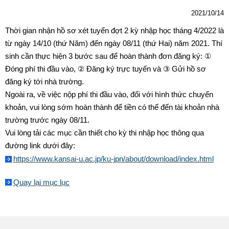
2021/10/14
Thời gian nhận hồ sơ xét tuyển đợt 2 kỳ nhập học tháng 4/2022 là
từ ngày 14/10 (thứ Năm) đến ngày 08/11 (thứ Hai) năm 2021. Thí
sinh cần thực hiện 3 bước sau để hoàn thành đơn đăng ký: ①
Đóng phí thi đầu vào, ② Đăng ký trực tuyến và ③ Gửi hồ sơ
đăng ký tới nhà trường.
Ngoài ra, về việc nộp phí thi đầu vào, đối với hình thức chuyển
khoản, vui lòng sớm hoàn thành để tiền có thể đến tài khoản nhà
trường trước ngày 08/11.
Vui lòng tải các mục cần thiết cho kỳ thi nhập học thông qua
đường link dưới đây:
https://www.kansai-u.ac.jp/ku-jpn/about/download/index.html
Quay lại mục lục